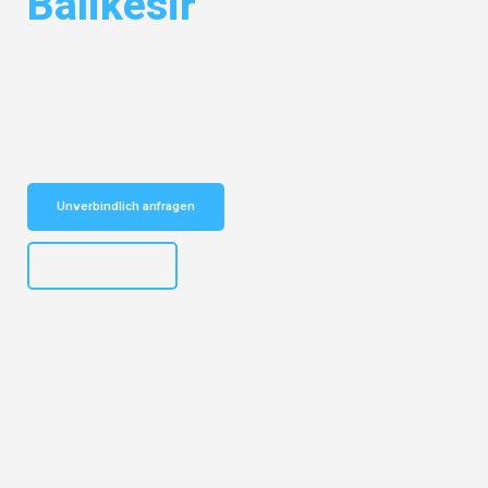
Balikesir
Entdecken Sie das
#1 Umzugsunternehmen in Salzburg
– Ihr
vertrauenswürdiger Begleiter für Umzüge Salzburg Balikesir!
Schnelle Antwort in garantiert unter 2 Minuten: Jetzt
unverbindlichen Kostenvoranschlag erhalten!
Unverbindlich anfragen
+43662281200