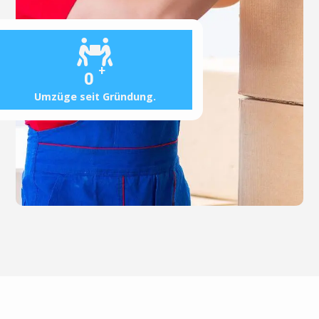
+
0
Umzüge seit Gründung.