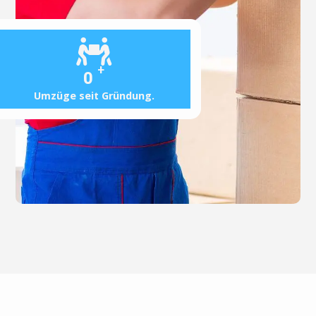
+
0
Umzüge seit Gründung.