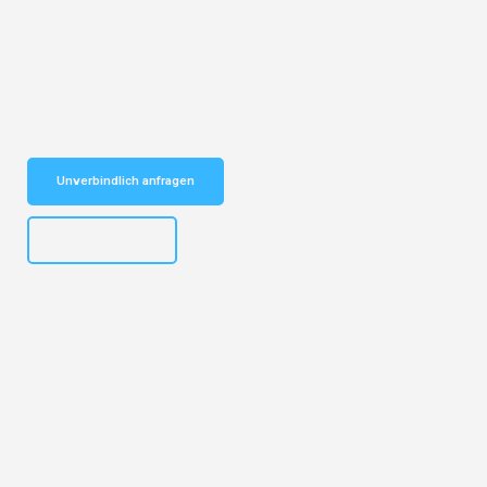
Entdecken Sie das
#1 Umzugsunternehmen in Salzburg
– Ihr
vertrauenswürdiger Begleiter für Umzüge Salzburg Sivas!
Schnelle Antwort in garantiert unter 2 Minuten: Jetzt
unverbindlichen Kostenvoranschlag erhalten!
Unverbindlich anfragen
+43662281200