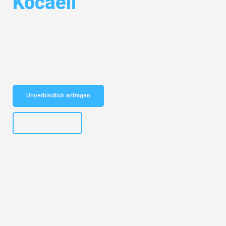
Kocaeli
Entdecken Sie das
#1 Umzugsunternehmen in Salzburg
– Ihr
vertrauenswürdiger Begleiter für Umzüge Salzburg Kocaeli!
Schnelle Antwort in garantiert unter 2 Minuten: Jetzt
unverbindlichen Kostenvoranschlag erhalten!
Unverbindlich anfragen
+43662281200