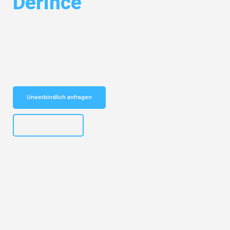
Derince
Entdecken Sie das
#1 Umzugsunternehmen in Salzburg
– Ihr
vertrauenswürdiger Begleiter für Umzüge Salzburg Derince!
Schnelle Antwort in garantiert unter 2 Minuten: Jetzt
unverbindlichen Kostenvoranschlag erhalten!
Unverbindlich anfragen
+43662281200