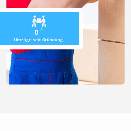
+
0
Umzüge seit Gründung.