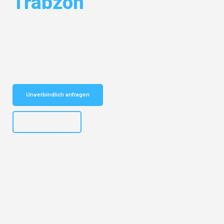
Trabzon
Entdecken Sie das
#1 Umzugsunternehmen in Salzburg
– Ihr
vertrauenswürdiger Begleiter für Umzüge Salzburg Trabzon!
Schnelle Antwort in garantiert unter 2 Minuten: Jetzt
unverbindlichen Kostenvoranschlag erhalten!
Unverbindlich anfragen
+43662281200