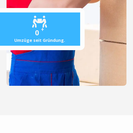
+
0
Umzüge seit Gründung.