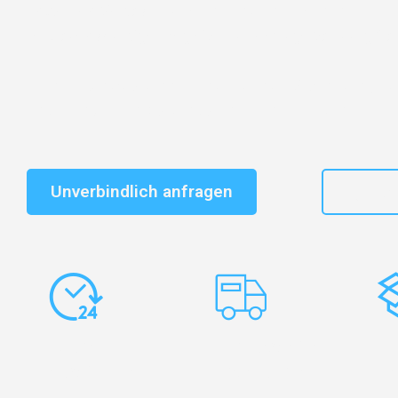
Entdecken Sie das
#1 Umzugsunternehmen in Salzbu
vertrauenswürdiger Begleiter für Umzüge Salzburg Gaz
Schnelle Antwort in garantiert unter 2 Minuten: Jet
unverbindlichen Kostenvoranschlag erhalten!
Unverbindlich anfragen
+43
Express-
Europaweite
Ko
Abwicklung
Transporte
Ve