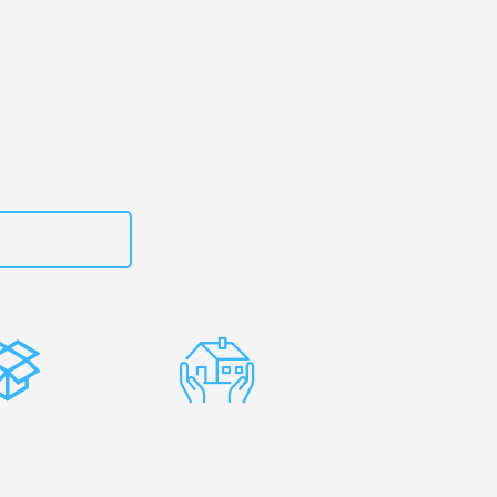
rg
– Ihr
iantep!
zt
662281200
stenlose
Erfahrene
rpackung
Umzugsprofis