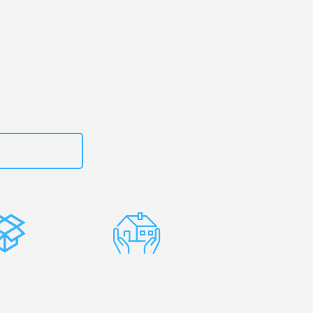
rg
– Ihr
sus!
zt
662281200
stenlose
Erfahrene
rpackung
Umzugsprofis