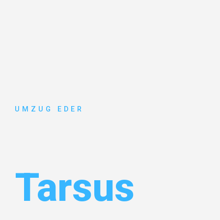
UMZUG EDER
Umzug Sal
Tarsus