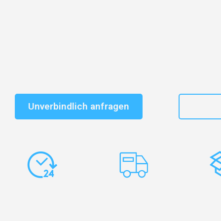
Entdecken Sie das
#1 Umzugsunternehmen in Salzbu
vertrauenswürdiger Begleiter für Umzüge Salzburg Tar
Schnelle Antwort in garantiert unter 2 Minuten: Jet
unverbindlichen Kostenvoranschlag erhalten!
Unverbindlich anfragen
+43
Express-
Europaweite
Ko
Abwicklung
Transporte
Ve