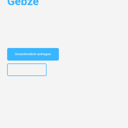
Gebze
Entdecken Sie das
#1 Umzugsunternehmen in Salzburg
– Ihr
vertrauenswürdiger Begleiter für Umzüge Salzburg Gebze!
Schnelle Antwort in garantiert unter 2 Minuten: Jetzt
unverbindlichen Kostenvoranschlag erhalten!
Unverbindlich anfragen
+43662281200