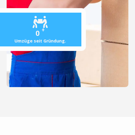
+
0
Umzüge seit Gründung.